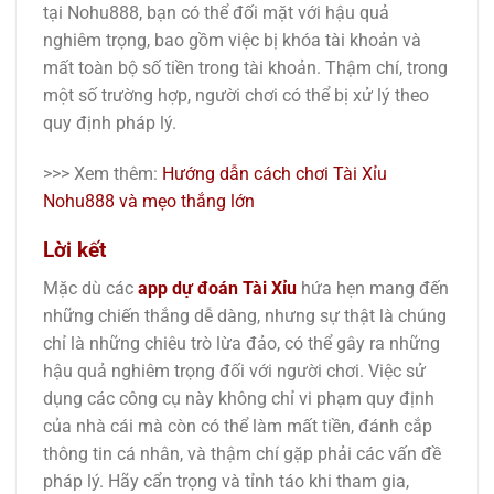
tại Nohu888, bạn có thể đối mặt với hậu quả
nghiêm trọng, bao gồm việc bị khóa tài khoản và
mất toàn bộ số tiền trong tài khoản. Thậm chí, trong
một số trường hợp, người chơi có thể bị xử lý theo
quy định pháp lý.
>>> Xem thêm:
Hướng dẫn cách chơi Tài Xỉu
Nohu888 và mẹo thắng lớn
Lời kết
Mặc dù các
app dự đoán Tài Xỉu
hứa hẹn mang đến
những chiến thắng dễ dàng, nhưng sự thật là chúng
chỉ là những chiêu trò lừa đảo, có thể gây ra những
hậu quả nghiêm trọng đối với người chơi. Việc sử
dụng các công cụ này không chỉ vi phạm quy định
của nhà cái mà còn có thể làm mất tiền, đánh cắp
thông tin cá nhân, và thậm chí gặp phải các vấn đề
pháp lý. Hãy cẩn trọng và tỉnh táo khi tham gia,