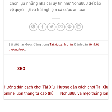
chọn lựa những nhà cái uy tín như Nohu888 để bảo
vệ quyền lợi và trải nghiệm cá cược an toàn.
Bài viết này được đăng trong
Tài xỉu xanh chín
. Đánh dấu
liên kết
thường trực
.
SEO
Hướng dẫn cách chơi Tài Xỉu
Hướng dẫn cách chơi Tài Xỉu
online luôn thắng từ cao thủ
Nohu888 và mẹo thắng lớn