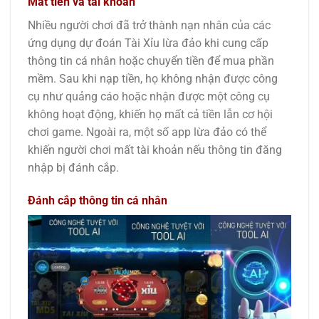
Mất tiền và tài khoản
Nhiều người chơi đã trở thành nạn nhân của các
ứng dụng dự đoán Tài Xỉu lừa đảo khi cung cấp
thông tin cá nhân hoặc chuyển tiền để mua phần
mềm. Sau khi nạp tiền, họ không nhận được công
cụ như quảng cáo hoặc nhận được một công cụ
không hoạt động, khiến họ mất cả tiền lẫn cơ hội
chơi game. Ngoài ra, một số app lừa đảo có thể
khiến người chơi mất tài khoản nếu thông tin đăng
nhập bị đánh cắp.
Đánh cắp thông tin cá nhân