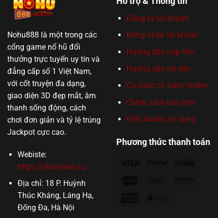
Hỗ trợ & Thông tin
Đăng ký tài khoản
Nohu888 là một trong các
Đăng nhập tài khoản
cổng game nổ hũ đổi
Hướng dẫn nạp tiền
thưởng trực tuyến uy tín và
Hướng dẫn rút tiền
đẳng cấp số 1 Việt Nam,
với cốt truyện đa dạng,
Cá cược có trách nhiệm
giao diện 3D đẹp mắt, âm
Chính sách bảo mật
thanh sống động, cách
Điều khoản sử dụng
chơi đơn giản và tỷ lệ trúng
Jackpot cực cao.
Phương thức thanh toán
Webiste:
https://shanyraq.vc/
Địa chỉ: 18 P. Huỳnh
Thúc Kháng, Láng Hạ,
Đống Đa, Hà Nội