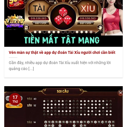
Vén màn sự thật về app dự đoán Tài Xỉu người chơi cần biết
Gần đây, nhiều app dự đoán Tài Xỉu xuất hiện với những lời
quảng cáo [...]
17
Th2