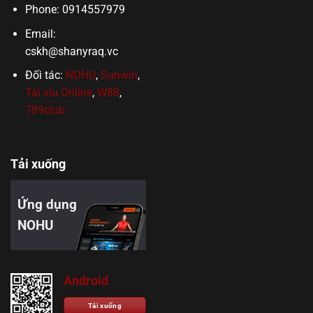
Phone: 0914557979
Email:
cskh@shanyraq.vc
Đối tác:
NOHU
,
Sunwin
,
Tài xỉu Online
,
W88
,
789club
Tải xuống
Ứng dụng
NOHU
Android
Tải xuống