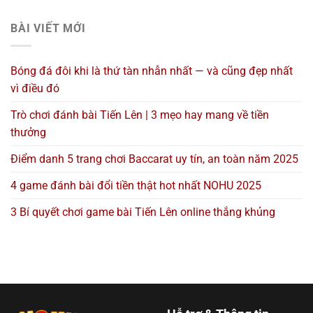
BÀI VIẾT MỚI
Bóng đá đôi khi là thứ tàn nhẫn nhất — và cũng đẹp nhất
vì điều đó
Trò chơi đánh bài Tiến Lên | 3 mẹo hay mang về tiền
thưởng
Điểm danh 5 trang chơi Baccarat uy tín, an toàn năm 2025
4 game đánh bài đổi tiền thật hot nhất NOHU 2025
3 Bí quyết chơi game bài Tiến Lên online thắng khủng