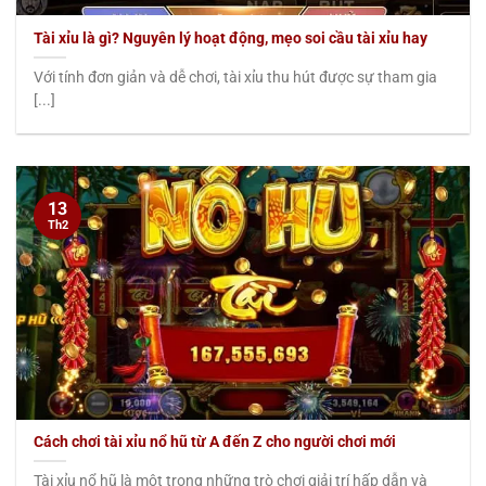
Tài xỉu là gì? Nguyên lý hoạt động, mẹo soi cầu tài xỉu hay
Với tính đơn giản và dễ chơi, tài xỉu thu hút được sự tham gia
[...]
13
Th2
Cách chơi tài xỉu nổ hũ từ A đến Z cho người chơi mới
Tài xỉu nổ hũ là một trong những trò chơi giải trí hấp dẫn và