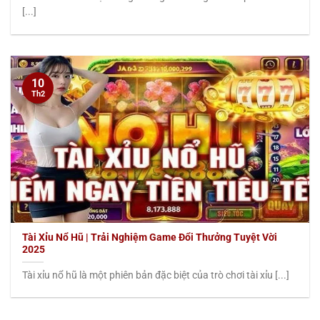
[...]
10
Th2
Tài Xỉu Nổ Hũ | Trải Nghiệm Game Đổi Thưởng Tuyệt Vời
2025
Tài xỉu nổ hũ là một phiên bản đặc biệt của trò chơi tài xỉu [...]