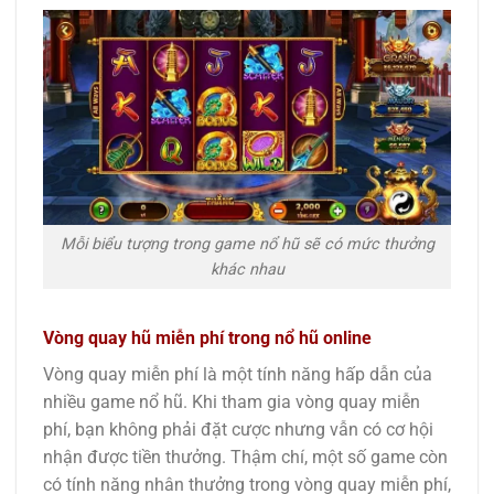
Mỗi biểu tượng trong game nổ hũ sẽ có mức thưởng
khác nhau
Vòng quay hũ miễn phí trong nổ hũ online
Vòng quay miễn phí là một tính năng hấp dẫn của
nhiều game nổ hũ. Khi tham gia vòng quay miễn
phí, bạn không phải đặt cược nhưng vẫn có cơ hội
nhận được tiền thưởng. Thậm chí, một số game còn
có tính năng nhân thưởng trong vòng quay miễn phí,