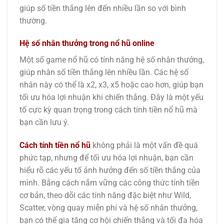
giúp số tiền thắng lên đến nhiều lần so với bình
thường.
Hệ số nhân thưởng trong nổ hũ online
Một số game nổ hũ có tính năng hệ số nhân thưởng,
giúp nhân số tiền thắng lên nhiều lần. Các hệ số
nhân này có thể là x2, x3, x5 hoặc cao hơn, giúp bạn
tối ưu hóa lợi nhuận khi chiến thắng. Đây là một yếu
tố cực kỳ quan trọng trong cách tính tiền nổ hũ mà
bạn cần lưu ý.
Cách tính tiền nổ hũ
không phải là một vấn đề quá
phức tạp, nhưng để tối ưu hóa lợi nhuận, bạn cần
hiểu rõ các yếu tố ảnh hưởng đến số tiền thắng của
mình. Bằng cách nắm vững các công thức tính tiền
cơ bản, theo dõi các tính năng đặc biệt như Wild,
Scatter, vòng quay miễn phí và hệ số nhân thưởng,
bạn có thể gia tăng cơ hội chiến thắng và tối đa hóa