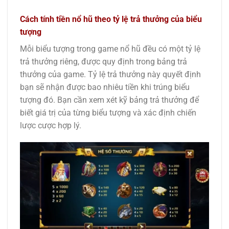
Cách tính tiền nổ hũ theo tỷ lệ trả thưởng của biểu
tượng
Mỗi biểu tượng trong game nổ hũ đều có một tỷ lệ
trả thưởng riêng, được quy định trong bảng trả
thưởng của game. Tỷ lệ trả thưởng này quyết định
bạn sẽ nhận được bao nhiêu tiền khi trúng biểu
tượng đó. Bạn cần xem xét kỹ bảng trả thưởng để
biết giá trị của từng biểu tượng và xác định chiến
lược cược hợp lý.