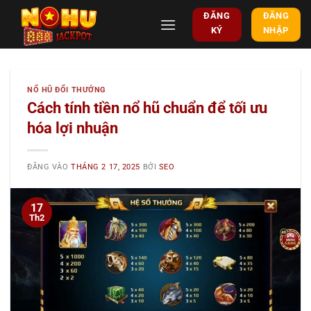
Bỏ
ĐĂNG
ĐĂNG
qua
KÝ
NHẬP
nội
dung
NỔ HŨ ĐỔI THƯỞNG
Cách tính tiền nổ hũ chuẩn để tối ưu
hóa lợi nhuận
ĐĂNG VÀO
THÁNG 2 17, 2025
BỞI
SEO
17
Th2