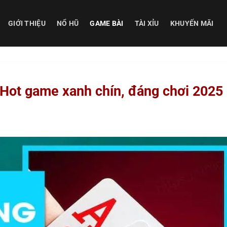
GIỚI THIỆU
NỔ HŨ
GAME BÀI
TÀI XỈU
KHUYẾN MÃI
 Hot game xanh chín, đáng chơi 2025