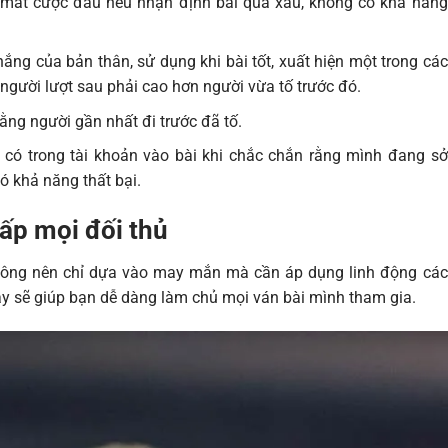
 mất cược đầu nếu nhận định bài quá xấu, không có khả năng
ắng của bản thân, sử dụng khi bài tốt, xuất hiện một trong các
người lượt sau phải cao hơn người vừa tố trước đó.
ng người gần nhất đi trước đã tố.
 có trong tài khoản vào bài khi chắc chắn rằng mình đang sở
ó khả năng thất bại.
ấp mọi đối thủ
 không nên chỉ dựa vào may mắn mà cần áp dụng linh động các
ay sẽ giúp bạn dễ dàng làm chủ mọi ván bài mình tham gia.