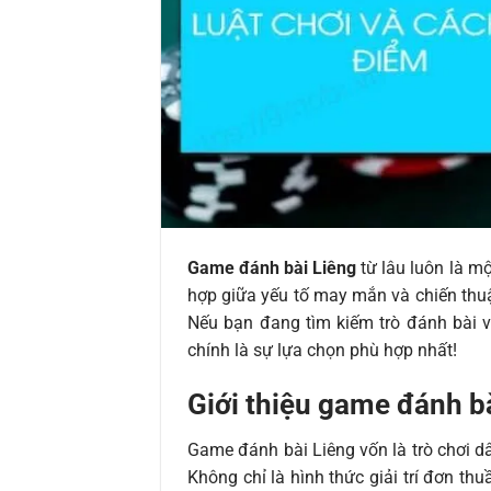
Game đánh bài Liêng
từ lâu luôn là mộ
hợp giữa yếu tố may mắn và chiến thu
Nếu bạn đang tìm kiếm trò đánh bài vừ
chính là sự lựa chọn phù hợp nhất!
Giới thiệu game đánh b
Game đánh bài Liêng vốn là trò chơi dâ
Không chỉ là hình thức giải trí đơn th