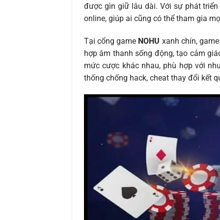
được gìn giữ lâu dài. Với sự phát tri
online, giúp ai cũng có thể tham gia mọi
Tại cổng game
NOHU
xanh chín, game đ
hợp âm thanh sống động, tạo cảm giác
mức cược khác nhau, phù hợp với nhu 
thống chống hack, cheat thay đổi kết q