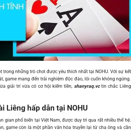
t trong những trò chơi được yêu thích nhất tại NOHU. Với sự kết
ật, game mang đến trải nghiệm độc đáo, lôi cuốn không ngừng.
a giải trí vừa có cơ hội kiếm tiền,
shanyraq.vc
tin chắc Liêng
ài Liêng hấp dẫn tại NOHU
n gian phổ biến tại Việt Nam, được duy trì qua rất nhiều thế hệ.
uần, game còn là một phần văn hóa truyền lại từ cha ông và cần