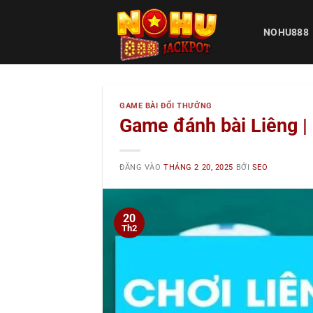
Bỏ
qua
NOHU888
nội
dung
GAME BÀI ĐỔI THƯỞNG
Game đánh bài Liêng |
ĐĂNG VÀO
THÁNG 2 20, 2025
BỞI
SEO
20
Th2