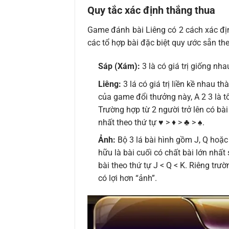
Quy tắc xác định thắng thua
Game đánh bài Liêng có 2 cách xác địn
các tổ hợp bài đặc biệt quy ước sẵn t
Sáp (Xám):
3 là có giá trị giống nh
Liêng:
3 lá có giá trị liền kề nhau 
của game đổi thưởng này, A 2 3 là tổ
Trường hợp từ 2 người trở lên có bài
nhất theo thứ tự ♥ > ♦ > ♣ > ♠.
Ảnh:
Bộ 3 lá bài hình gồm J, Q hoặc 
hữu là bài cuối có chất bài lớn nhất 
bài theo thứ tự J < Q < K. Riêng trư
có lợi hơn “ảnh”.