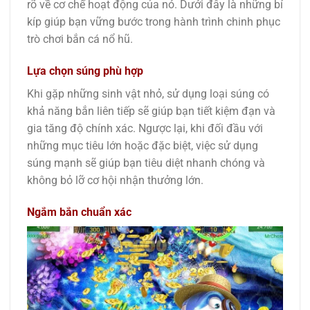
rõ về cơ chế hoạt động của nó. Dưới đây là những bí
kíp giúp bạn vững bước trong hành trình chinh phục
trò chơi bắn cá nổ hũ.
Lựa chọn súng phù hợp
Khi gặp những sinh vật nhỏ, sử dụng loại súng có
khả năng bắn liên tiếp sẽ giúp bạn tiết kiệm đạn và
gia tăng độ chính xác. Ngược lại, khi đối đầu với
những mục tiêu lớn hoặc đặc biệt, việc sử dụng
súng mạnh sẽ giúp bạn tiêu diệt nhanh chóng và
không bỏ lỡ cơ hội nhận thưởng lớn.
Ngắm bắn chuẩn xác