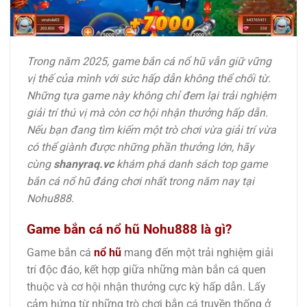
Trong năm 2025, game bắn cá nổ hũ vẫn giữ vững
vị thế của mình với sức hấp dẫn không thể chối từ.
Những tựa game này không chỉ đem lại trải nghiệm
giải trí thú vị mà còn cơ hội nhận thưởng hấp dẫn.
Nếu bạn đang tìm kiếm một trò chơi vừa giải trí vừa
có thể giành được những phần thưởng lớn, hãy
cùng
shanyraq.vc
khám phá danh sách top game
bắn cá nổ hũ đáng chơi nhất trong năm nay tại
Nohu888.
Game bắn cá nổ hũ Nohu888 là gì?
Game bắn cá
nổ hũ
mang đến một trải nghiệm giải
trí độc đáo, kết hợp giữa những màn bắn cá quen
thuộc và cơ hội nhận thưởng cực kỳ hấp dẫn. Lấy
cảm hứng từ những trò chơi bắn cá truyền thống ở