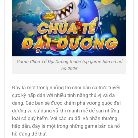
Game Chúa Tể Đại Dương thuộc top game bắn cá nổ
hũ 2025
Đây là một trong những trò chơi bắn cá trực tuyến
cực kỳ hấp dẫn với nhiều tính năng thú vị và đa
dạng. Các bạn sẽ được khám phá vương quốc đại
dương và sử dụng vũ khí mạnh mẽ để săn những
loài cá quý hiếm. Với các ưu đãi và phần thưởng
hấp dẫn, đây là một trong những game bắn cá nổ
hũ đáng để thử.