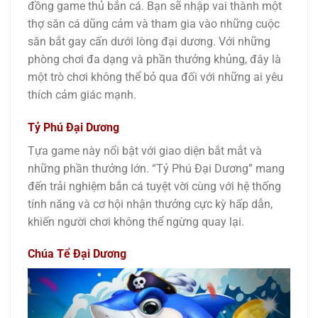
đồng game thủ bắn cá. Bạn sẽ nhập vai thành một
thợ săn cá dũng cảm và tham gia vào những cuộc
săn bắt gay cấn dưới lòng đại dương. Với những
phòng chơi đa dạng và phần thưởng khủng, đây là
một trò chơi không thể bỏ qua đối với những ai yêu
thích cảm giác mạnh.
Tỷ Phú Đại Dương
Tựa game này nổi bật với giao diện bắt mắt và
những phần thưởng lớn. “Tỷ Phú Đại Dương” mang
đến trải nghiệm bắn cá tuyệt vời cùng với hệ thống
tính năng và cơ hội nhận thưởng cực kỳ hấp dẫn,
khiến người chơi không thể ngừng quay lại.
Chúa Tể Đại Dương