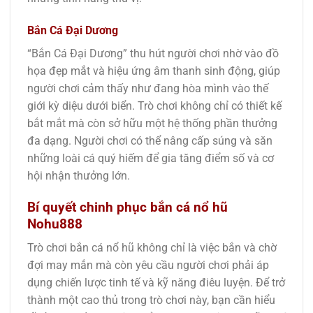
Bắn Cá Đại Dương
“Bắn Cá Đại Dương” thu hút người chơi nhờ vào đồ
họa đẹp mắt và hiệu ứng âm thanh sinh động, giúp
người chơi cảm thấy như đang hòa mình vào thế
giới kỳ diệu dưới biển. Trò chơi không chỉ có thiết kế
bắt mắt mà còn sở hữu một hệ thống phần thưởng
đa dạng. Người chơi có thể nâng cấp súng và săn
những loài cá quý hiếm để gia tăng điểm số và cơ
hội nhận thưởng lớn.
Bí quyết chinh phục bắn cá nổ hũ
Nohu888
Trò chơi bắn cá nổ hũ không chỉ là việc bắn và chờ
đợi may mắn mà còn yêu cầu người chơi phải áp
dụng chiến lược tinh tế và kỹ năng điêu luyện. Để trở
thành một cao thủ trong trò chơi này, bạn cần hiểu