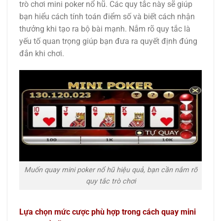
trò chơi mini poker nổ hũ. Các quy tắc này sẽ giúp
bạn hiểu cách tính toán điểm số và biết cách nhận
thưởng khi tạo ra bộ bài mạnh. Nắm rõ quy tắc là
yếu tố quan trọng giúp bạn đưa ra quyết định đúng
đắn khi chơi.
Muốn quay mini poker nổ hũ hiệu quả, bạn cần nắm rõ
quy tắc trò chơi
Lựa chọn mức cược phù hợp trong cách quay mini