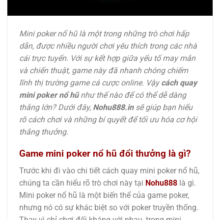
Mini poker nổ hũ là một trong những trò chơi hấp
dẫn, được nhiều người chơi yêu thích trong các nhà
cái trực tuyến. Với sự kết hợp giữa yếu tố may mắn
và chiến thuật, game này đã nhanh chóng chiếm
lĩnh thị trường game cá cược online. Vậy
cách quay
mini poker nổ hũ
như thế nào để có thể dễ dàng
thắng lớn? Dưới đây,
Nohu888.in
sẽ giúp bạn hiểu
rõ cách chơi và những bí quyết để tối ưu hóa cơ hội
thắng thưởng.
Game mini poker nổ hũ đổi thưởng là gì?
Trước khi đi vào chi tiết cách quay mini poker nổ hũ,
chúng ta cần hiểu rõ trò chơi này tại
Nohu888
là gì.
Mini poker nổ hũ là một biến thể của game poker,
nhưng nó có sự khác biệt so với poker truyền thống.
Thay vì chỉ chơi đối kháng với nhau, trong mini