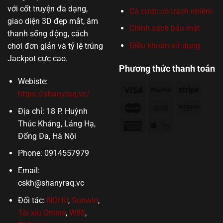
với cốt truyện đa dạng,
Cá cược có trách nhiệm
giao diện 3D đẹp mắt, âm
Chính sách bảo mật
thanh sống động, cách
Điều khoản sử dụng
chơi đơn giản và tỷ lệ trúng
Jackpot cực cao.
Phương thức thanh toán
Webiste:
https://shanyraq.vc/
Địa chỉ: 18 P. Huỳnh
Thúc Kháng, Láng Hạ,
Đống Đa, Hà Nội
Phone: 0914557979
Email:
cskh@shanyraq.vc
Đối tác:
NOHU
,
Sunwin
,
Tài xỉu Online
,
W88
,