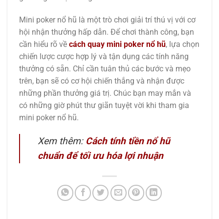
Mini poker nổ hũ là một trò chơi giải trí thú vị với cơ
hội nhận thưởng hấp dẫn. Để chơi thành công, bạn
cần hiểu rõ về
cách quay mini poker nổ hũ
, lựa chọn
chiến lược cược hợp lý và tận dụng các tính năng
thưởng có sẵn. Chỉ cần tuân thủ các bước và mẹo
trên, bạn sẽ có cơ hội chiến thắng và nhận được
những phần thưởng giá trị. Chúc bạn may mắn và
có những giờ phút thư giãn tuyệt vời khi tham gia
mini poker nổ hũ.
Xem thêm:
Cách tính tiền nổ hũ
chuẩn để tối ưu hóa lợi nhuận