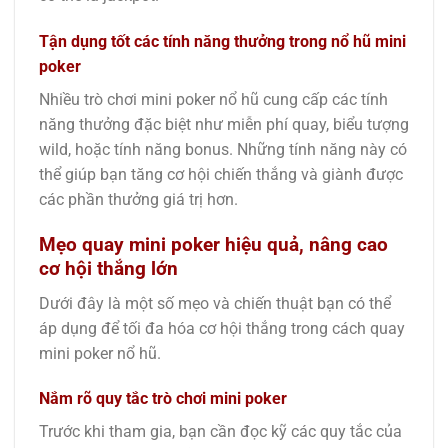
Tận dụng tốt các tính năng thưởng trong nổ hũ mini
poker
Nhiều trò chơi mini poker nổ hũ cung cấp các tính
năng thưởng đặc biệt như miễn phí quay, biểu tượng
wild, hoặc tính năng bonus. Những tính năng này có
thể giúp bạn tăng cơ hội chiến thắng và giành được
các phần thưởng giá trị hơn.
Mẹo quay mini poker hiệu quả, nâng cao
cơ hội thắng lớn
Dưới đây là một số mẹo và chiến thuật bạn có thể
áp dụng để tối đa hóa cơ hội thắng trong cách quay
mini poker nổ hũ.
Nắm rõ quy tắc trò chơi mini poker
Trước khi tham gia, bạn cần đọc kỹ các quy tắc của