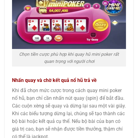
Chọn tiền cược phù hợp khi quay hũ mini poker rất
quan trọng với người chơi
Nhấn quay và chờ kết quả nổ hũ trả về
Khi đã chọn mức cược trong cách quay mini poker
nổ hũ, bạn chỉ cần nhấn nút quay (spin) để bắt đầu.
Các cuộn xèng sẽ quay và dừng lại sau một vài giây.
Khi các biểu tượng dừng lại, chúng sẽ tạo thành các
bộ bài hoặc kết quả cụ thể. Nếu bộ bài của bạn có
giá trị cao, bạn sẽ nhận được tiền thưởng, thậm chí
có thể là jackpot.